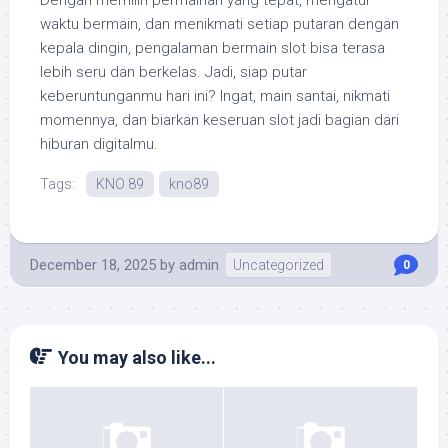
Dengan memilih permainan yang tepat, mengatur
waktu bermain, dan menikmati setiap putaran dengan
kepala dingin, pengalaman bermain slot bisa terasa
lebih seru dan berkelas. Jadi, siap putar
keberuntunganmu hari ini? Ingat, main santai, nikmati
momennya, dan biarkan keseruan slot jadi bagian dari
hiburan digitalmu.
Tags:
KNO 89
kno89
December 18, 2025
by
admin
Uncategorized
0
You may also like...