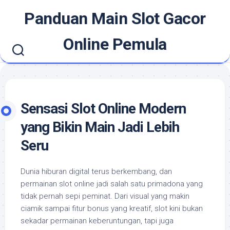
Skip
Panduan Main Slot Gacor
to
content
Online Pemula
Sensasi Slot Online Modern
yang Bikin Main Jadi Lebih
Seru
Dunia hiburan digital terus berkembang, dan
permainan slot online jadi salah satu primadona yang
tidak pernah sepi peminat. Dari visual yang makin
ciamik sampai fitur bonus yang kreatif, slot kini bukan
sekadar permainan keberuntungan, tapi juga