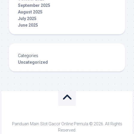
September 2025
August 2025
July 2025
June 2025
Categories
Uncategorized
Panduan Main Slot Gacor Online Pemula © 2026. All Rights
Reserved.