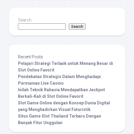
Search
Search
Recent Posts
Pelajari Strategi Terbaik untuk Menang Besar di
Slot Online Favorit
Pendekatan Strategis Dalam Menghadapi
Permainan Live Casino
Inilah Teknik Rahasia Mendapatkan Jackpot
Berkali-Kali di Slot Online Favorit
Slot Game Online dengan Konsep Dunia Digital
yang Menghadirkan Visual Futuristik
Situs Game Slot Thailand Terbaru Dengan
Banyak Fitur Unggulan