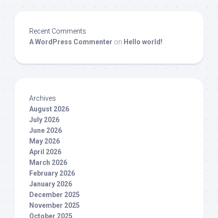
Recent Comments
A WordPress Commenter
on
Hello world!
Archives
August 2026
July 2026
June 2026
May 2026
April 2026
March 2026
February 2026
January 2026
December 2025
November 2025
October 2025