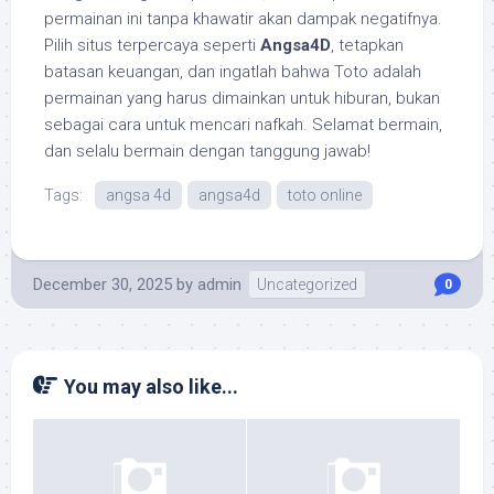
permainan ini tanpa khawatir akan dampak negatifnya.
Pilih situs terpercaya seperti
Angsa4D
, tetapkan
batasan keuangan, dan ingatlah bahwa Toto adalah
permainan yang harus dimainkan untuk hiburan, bukan
sebagai cara untuk mencari nafkah. Selamat bermain,
dan selalu bermain dengan tanggung jawab!
Tags:
angsa 4d
angsa4d
toto online
December 30, 2025
by
admin
Uncategorized
0
You may also like...