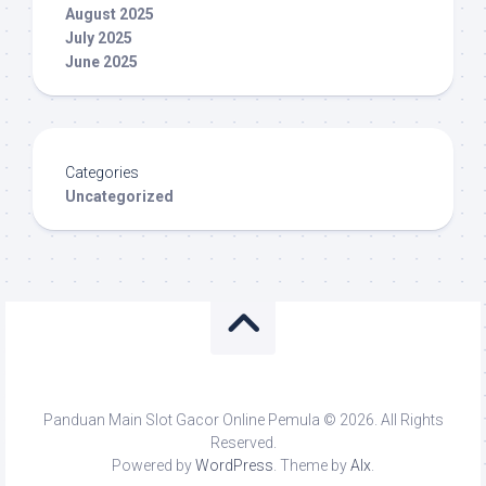
August 2025
July 2025
June 2025
Categories
Uncategorized
Panduan Main Slot Gacor Online Pemula © 2026. All Rights
Reserved.
Powered by
WordPress
. Theme by
Alx
.