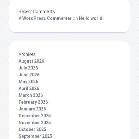
Recent Comments
A WordPress Commenter
on
Hello world!
Archives
August 2026
July 2026
June 2026
May 2026
April 2026
March 2026
February 2026
January 2026
December 2025
November 2025
October 2025
September 2025