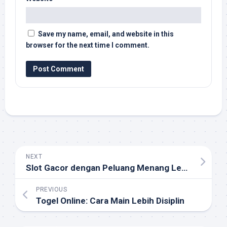
Save my name, email, and website in this
browser for the next time I comment.
NEXT
Slot Gacor dengan Peluang Menang Lebih Cepat
PREVIOUS
Togel Online: Cara Main Lebih Disiplin