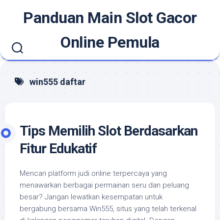
Skip
Panduan Main Slot Gacor
to
content
Online Pemula
win555 daftar
Tips Memilih Slot Berdasarkan
Fitur Edukatif
Mencari platform judi online terpercaya yang
menawarkan berbagai permainan seru dan peluang
besar? Jangan lewatkan kesempatan untuk
bergabung bersama Win555, situs yang telah terkenal