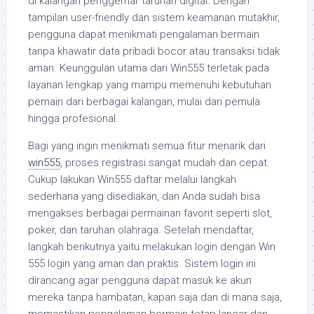
di kalangan penggemar taruhan digital. Dengan
tampilan user-friendly dan sistem keamanan mutakhir,
pengguna dapat menikmati pengalaman bermain
tanpa khawatir data pribadi bocor atau transaksi tidak
aman. Keunggulan utama dari Win555 terletak pada
layanan lengkap yang mampu memenuhi kebutuhan
pemain dari berbagai kalangan, mulai dari pemula
hingga profesional.
Bagi yang ingin menikmati semua fitur menarik dari
win555
, proses registrasi sangat mudah dan cepat.
Cukup lakukan Win555 daftar melalui langkah
sederhana yang disediakan, dan Anda sudah bisa
mengakses berbagai permainan favorit seperti slot,
poker, dan taruhan olahraga. Setelah mendaftar,
langkah berikutnya yaitu melakukan login dengan Win
555 login yang aman dan praktis. Sistem login ini
dirancang agar pengguna dapat masuk ke akun
mereka tanpa hambatan, kapan saja dan di mana saja,