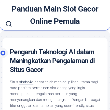
Skip
Panduan Main Slot Gacor
to
content
Online Pemula
Pengaruh Teknologi AI dalam
Meningkatkan Pengalaman di
Situs Gacor
Situs
simba4d
gacor telah menjadi pilihan utama bagi
para pecinta permainan slot daring yang ingin
mendapatkan pengalaman bermain yang
menyenangkan dan menguntungkan. Dengan berbagai
fitur unggulan dan tampilan yang user-friendly, situs ini