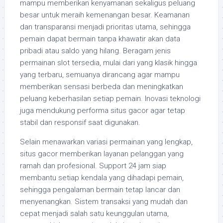
mampu memberikan kenyamanan sekaligus peluang
besar untuk meraih kemenangan besar. Keamanan
dan transparansi menjadi prioritas utama, sehingga
pemain dapat bermain tanpa khawatir akan data
pribadi atau saldo yang hilang. Beragam jenis
permainan slot tersedia, mulai dari yang klasik hingga
yang terbaru, semuanya dirancang agar mampu
memberikan sensasi berbeda dan meningkatkan
peluang keberhasilan setiap pemain. Inovasi teknologi
juga mendukung performa situs gacor agar tetap
stabil dan responsif saat digunakan.
Selain menawarkan variasi permainan yang lengkap,
situs gacor memberikan layanan pelanggan yang
ramah dan profesional. Support 24 jam siap
membantu setiap kendala yang dihadapi pemain,
sehingga pengalaman bermain tetap lancar dan
menyenangkan. Sistem transaksi yang mudah dan
cepat menjadi salah satu keunggulan utama,