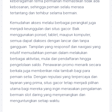
keberagaman tema permainan memastikan tidak ada
kebosanan, sehingga pemain selalu merasa
tertantang dan terhibur selama bermain.
Kemudahan akses melalui berbagai perangkat juga
menjadi keunggulan dari situs gacor. Baik
menggunakan ponsel, tablet, maupun komputer,
semua dapat diakses dengan lancar dan tanpa
gangguan. Tampilan yang responsif dan navigasi yang
intuitif memudahkan pemain dalam melakukan
berbagai aktivitas, mulai dari pendaftaran hingga
pengelolaan saldo. Penawaran promo menarik secara
berkala juga memberikan nilai tambah bagi para
pemain setia. Dengan reputasi yang terpercaya dan
layanan yang prima, situs gacor tetap menjadi pilihan
utama bagi mereka yang ingin merasakan pengalaman
bermain slot daring yang menyenangkan dan
menguntungkan setiap waktu.