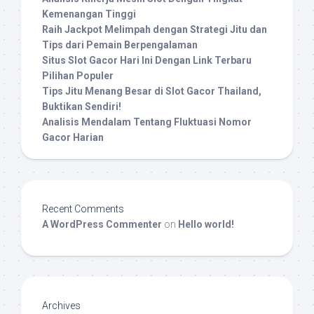
Kemenangan Tinggi
Raih Jackpot Melimpah dengan Strategi Jitu dan
Tips dari Pemain Berpengalaman
Situs Slot Gacor Hari Ini Dengan Link Terbaru
Pilihan Populer
Tips Jitu Menang Besar di Slot Gacor Thailand,
Buktikan Sendiri!
Analisis Mendalam Tentang Fluktuasi Nomor
Gacor Harian
Recent Comments
A WordPress Commenter
on
Hello world!
Archives