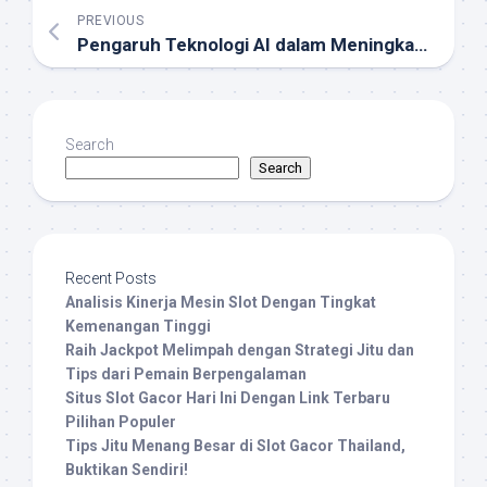
PREVIOUS
Pengaruh Teknologi AI dalam Meningkatkan Pengalaman di Situs Gacor
Search
Search
Recent Posts
Analisis Kinerja Mesin Slot Dengan Tingkat
Kemenangan Tinggi
Raih Jackpot Melimpah dengan Strategi Jitu dan
Tips dari Pemain Berpengalaman
Situs Slot Gacor Hari Ini Dengan Link Terbaru
Pilihan Populer
Tips Jitu Menang Besar di Slot Gacor Thailand,
Buktikan Sendiri!