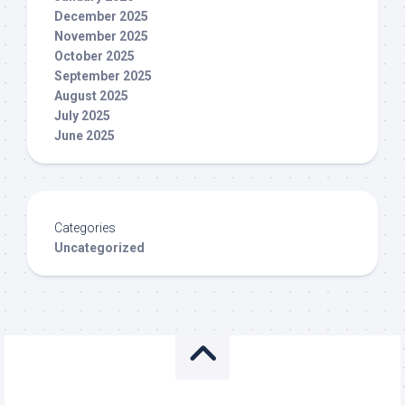
December 2025
November 2025
October 2025
September 2025
August 2025
July 2025
June 2025
Categories
Uncategorized