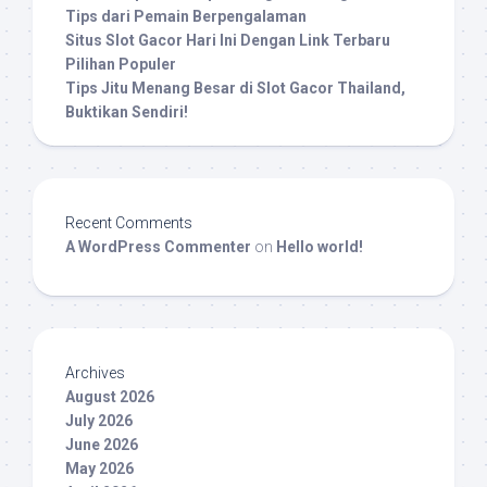
Tips dari Pemain Berpengalaman
Situs Slot Gacor Hari Ini Dengan Link Terbaru
Pilihan Populer
Tips Jitu Menang Besar di Slot Gacor Thailand,
Buktikan Sendiri!
Recent Comments
A WordPress Commenter
on
Hello world!
Archives
August 2026
July 2026
June 2026
May 2026