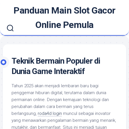
Skip
Panduan Main Slot Gacor
to
content
Online Pemula
Teknik Bermain Populer di
Dunia Game Interaktif
Tahun 2025 akan menjadi lembaran baru bagi
penggemar hiburan digital, terutama dalam dunia
permainan online. Dengan kemajuan teknologi dan
perubahan dalam cara bermain yang terus
berlangsung,
roda4d login
muncul sebagai inovator
yang menawarkan pengalaman bermain yang menarik,
mutakhir, dan bermanfaat. Situs ini menjadi tujuan