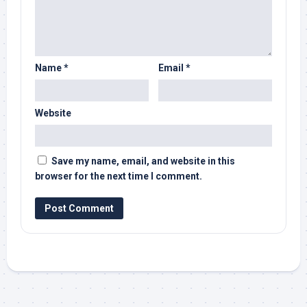
Name
*
Email
*
Website
Save my name, email, and website in this
browser for the next time I comment.