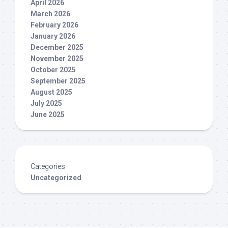
April 2026
March 2026
February 2026
January 2026
December 2025
November 2025
October 2025
September 2025
August 2025
July 2025
June 2025
Categories
Uncategorized