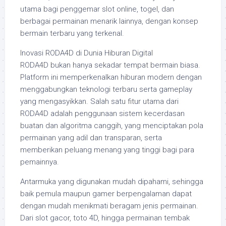
utama bagi penggemar slot online, togel, dan
berbagai permainan menarik lainnya, dengan konsep
bermain terbaru yang terkenal.
Inovasi RODA4D di Dunia Hiburan Digital
RODA4D bukan hanya sekadar tempat bermain biasa.
Platform ini memperkenalkan hiburan modern dengan
menggabungkan teknologi terbaru serta gameplay
yang mengasyikkan. Salah satu fitur utama dari
RODA4D adalah penggunaan sistem kecerdasan
buatan dan algoritma canggih, yang menciptakan pola
permainan yang adil dan transparan, serta
memberikan peluang menang yang tinggi bagi para
pemainnya.
Antarmuka yang digunakan mudah dipahami, sehingga
baik pemula maupun gamer berpengalaman dapat
dengan mudah menikmati beragam jenis permainan.
Dari slot gacor, toto 4D, hingga permainan tembak