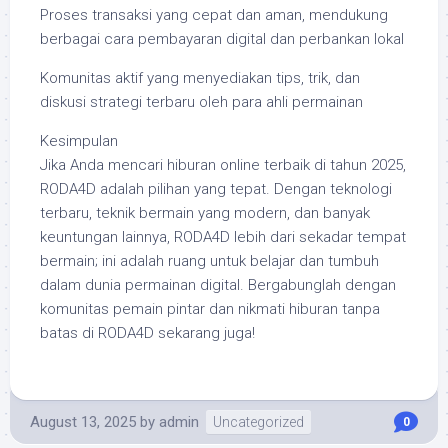
Proses transaksi yang cepat dan aman, mendukung
berbagai cara pembayaran digital dan perbankan lokal
Komunitas aktif yang menyediakan tips, trik, dan
diskusi strategi terbaru oleh para ahli permainan
Kesimpulan
Jika Anda mencari hiburan online terbaik di tahun 2025,
RODA4D adalah pilihan yang tepat. Dengan teknologi
terbaru, teknik bermain yang modern, dan banyak
keuntungan lainnya, RODA4D lebih dari sekadar tempat
bermain; ini adalah ruang untuk belajar dan tumbuh
dalam dunia permainan digital. Bergabunglah dengan
komunitas pemain pintar dan nikmati hiburan tanpa
batas di RODA4D sekarang juga!
August 13, 2025
by
admin
Uncategorized
0