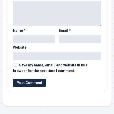
Name
*
Email
*
Website
Save my name, email, and website in this
browser for the next time I comment.