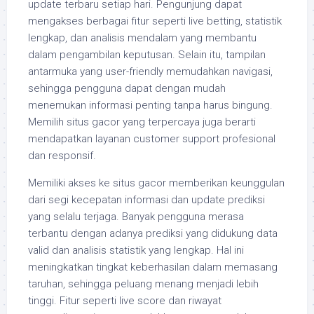
update terbaru setiap hari. Pengunjung dapat
mengakses berbagai fitur seperti live betting, statistik
lengkap, dan analisis mendalam yang membantu
dalam pengambilan keputusan. Selain itu, tampilan
antarmuka yang user-friendly memudahkan navigasi,
sehingga pengguna dapat dengan mudah
menemukan informasi penting tanpa harus bingung.
Memilih situs gacor yang terpercaya juga berarti
mendapatkan layanan customer support profesional
dan responsif.
Memiliki akses ke situs gacor memberikan keunggulan
dari segi kecepatan informasi dan update prediksi
yang selalu terjaga. Banyak pengguna merasa
terbantu dengan adanya prediksi yang didukung data
valid dan analisis statistik yang lengkap. Hal ini
meningkatkan tingkat keberhasilan dalam memasang
taruhan, sehingga peluang menang menjadi lebih
tinggi. Fitur seperti live score dan riwayat