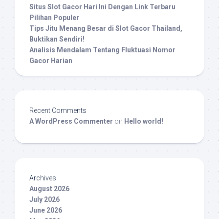
Situs Slot Gacor Hari Ini Dengan Link Terbaru
Pilihan Populer
Tips Jitu Menang Besar di Slot Gacor Thailand,
Buktikan Sendiri!
Analisis Mendalam Tentang Fluktuasi Nomor
Gacor Harian
Recent Comments
A WordPress Commenter
on
Hello world!
Archives
August 2026
July 2026
June 2026