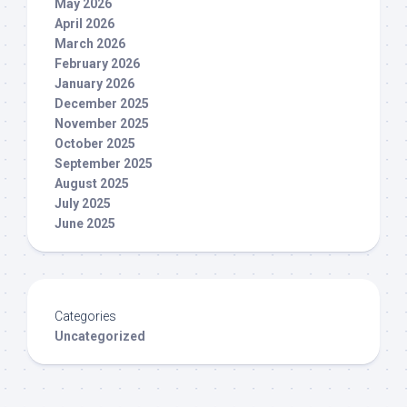
May 2026
April 2026
March 2026
February 2026
January 2026
December 2025
November 2025
October 2025
September 2025
August 2025
July 2025
June 2025
Categories
Uncategorized