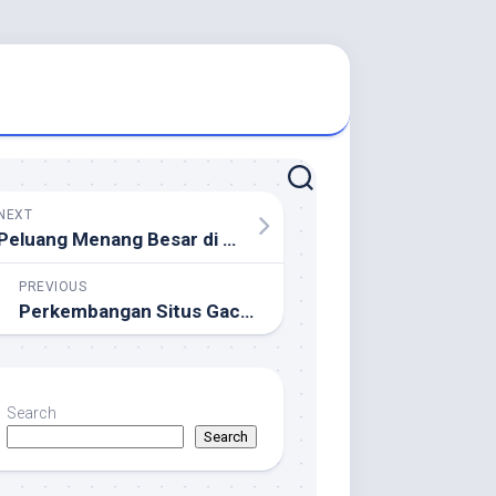
NEXT
Peluang Menang Besar di Situs Gacor Berbasis Teknologi Blockchain
PREVIOUS
Perkembangan Situs Gacor dan Pengaruhnya terhadap Pemain
Search
Search