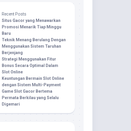
Recent Posts
Situs Gacor yang Menawarkan
Promosi Menarik Tiap Minggu
Baru
Teknik Menang Berulang Dengan
Menggunakan Sistem Taruhan
Berjenjang
Strategi Menggunakan Fitur
Bonus Secara Optimal Dalam
Slot Online
Keuntungan Bermain Slot Online
dengan Sistem Multi-Payment
Game Slot Gacor Bertema
Permata Berkilau yang Selalu
Digemari