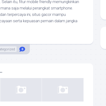
elain itu, fitur mobile friendly memungkinkan
i mana saja melalui perangkat smartphone.
 dan terpercaya ini, situs gacor mampu
ayaan serta kepuasan pemain dalam jangka
tegorized
0
..