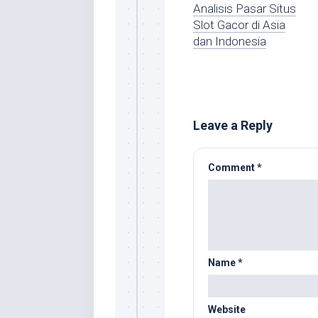
Analisis Pasar Situs
Slot Gacor di Asia
dan Indonesia
Leave a Reply
Comment
*
Name
*
Website