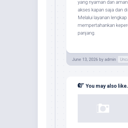
yang nyaman dan aman. S
akses kapan saja dan d
Melalui layanan lengkap
mempertahankan keperc
panjang.
June 13, 2026
by
admin
Unca
You may also like.