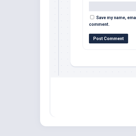
Save my name, email,
comment.