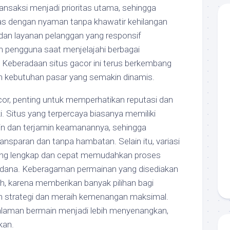
nsaksi menjadi prioritas utama, sehingga
tas dengan nyaman tanpa khawatir kehilangan
h dan layanan pelanggan yang responsif
engguna saat menjelajahi berbagai
 Keberadaan situs gacor ini terus berkembang
dan kebutuhan pasar yang semakin dinamis.
cor, penting untuk memperhatikan reputasi dan
iki. Situs yang terpercaya biasanya memiliki
ain dan terjamin keamanannya, sehingga
ansparan dan tanpa hambatan. Selain itu, variasi
ng lengkap dan cepat memudahkan proses
n dana. Keberagaman permainan yang disediakan
ah, karena memberikan banyak pilihan bagi
 strategi dan meraih kemenangan maksimal.
laman bermain menjadi lebih menyenangkan,
kan.