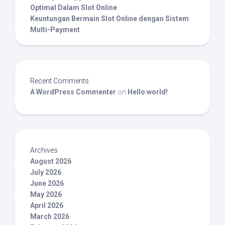
Optimal Dalam Slot Online
Keuntungan Bermain Slot Online dengan Sistem
Multi-Payment
Recent Comments
A WordPress Commenter
on
Hello world!
Archives
August 2026
July 2026
June 2026
May 2026
April 2026
March 2026