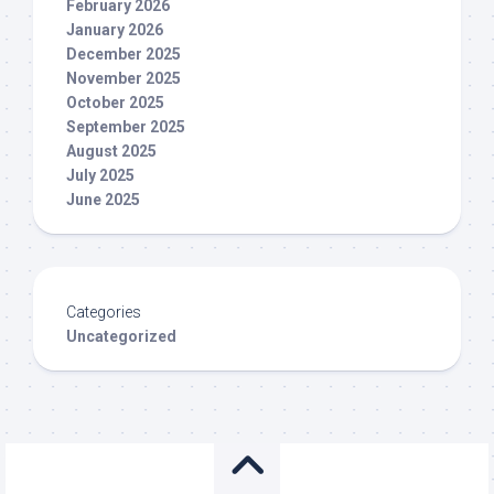
February 2026
January 2026
December 2025
November 2025
October 2025
September 2025
August 2025
July 2025
June 2025
Categories
Uncategorized