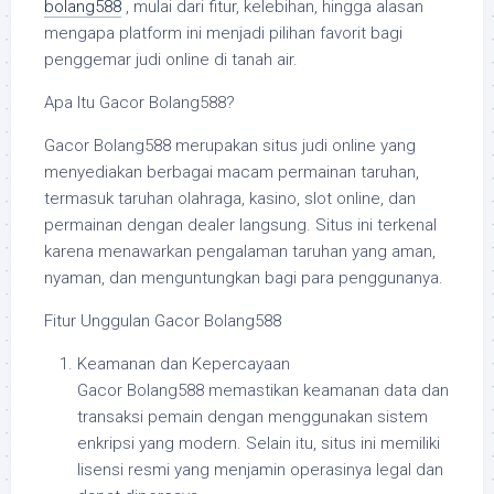
bolang588
, mulai dari fitur, kelebihan, hingga alasan
mengapa platform ini menjadi pilihan favorit bagi
penggemar judi online di tanah air.
Apa Itu Gacor Bolang588?
Gacor Bolang588 merupakan situs judi online yang
menyediakan berbagai macam permainan taruhan,
termasuk taruhan olahraga, kasino, slot online, dan
permainan dengan dealer langsung. Situs ini terkenal
karena menawarkan pengalaman taruhan yang aman,
nyaman, dan menguntungkan bagi para penggunanya.
Fitur Unggulan Gacor Bolang588
Keamanan dan Kepercayaan
Gacor Bolang588 memastikan keamanan data dan
transaksi pemain dengan menggunakan sistem
enkripsi yang modern. Selain itu, situs ini memiliki
lisensi resmi yang menjamin operasinya legal dan