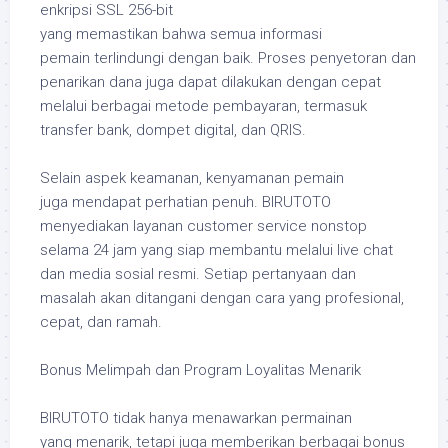
enkripsi SSL 256-bit
yang memastikan bahwa semua informasi
pemain terlindungi dengan baik. Proses penyetoran dan
penarikan dana juga dapat dilakukan dengan cepat
melalui berbagai metode pembayaran, termasuk
transfer bank, dompet digital, dan QRIS.
Selain aspek keamanan, kenyamanan pemain
juga mendapat perhatian penuh. BIRUTOTO
menyediakan layanan customer service nonstop
selama 24 jam yang siap membantu melalui live chat
dan media sosial resmi. Setiap pertanyaan dan
masalah akan ditangani dengan cara yang profesional,
cepat, dan ramah.
Bonus Melimpah dan Program Loyalitas Menarik
BIRUTOTO tidak hanya menawarkan permainan
yang menarik, tetapi juga memberikan berbagai bonus