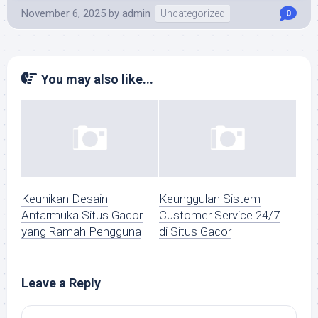
November 6, 2025
by
admin
Uncategorized
0
You may also like...
Keunikan Desain
Keunggulan Sistem
Antarmuka Situs Gacor
Customer Service 24/7
yang Ramah Pengguna
di Situs Gacor
Leave a Reply