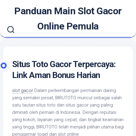
Skip
Panduan Main Slot Gacor
to
content
Online Pemula
Situs Toto Gacor Terpercaya:
Link Aman Bonus Harian
slot gacor
Dalam perkembangan permainan daring
yang semakin pesat, BIRUTOTO muncul sebagai salah
satu tautan situs toto dan situs gacor yang paling
diminati oleh pemain di Indonesia. Dengan reputasi
yang kokoh, layanan yang cepat, dan tingkat keamanan
yang tinggi, BIRUTOTO telah menjadi pilihan utama bagi
penggemar togel dan slot online