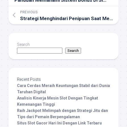
Panduan Memahami Sistem Bonus Di Situs Gacor
PREVIOUS
Strategi Menghindari Penipuan Saat Memilih Situs Togel Gacor Online
Search
Search
Recent Posts
Cara Cerdas Meraih Keuntungan Stabil dari Dunia
Taruhan Digital
Analisis Kinerja Mesin Slot Dengan Tingkat
Kemenangan Tinggi
Raih Jackpot Melimpah dengan Strategi Jitu dan
Tips dari Pemain Berpengalaman
Situs Slot Gacor Hari Ini Dengan Link Terbaru