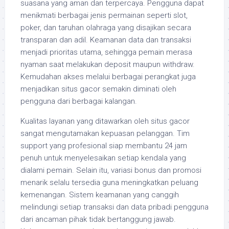
suasana yang aman dan terpercaya. Pengguna dapat
menikmati berbagai jenis permainan seperti slot,
poker, dan taruhan olahraga yang disajikan secara
transparan dan adil. Keamanan data dan transaksi
menjadi prioritas utama, sehingga pemain merasa
nyaman saat melakukan deposit maupun withdraw.
Kemudahan akses melalui berbagai perangkat juga
menjadikan situs gacor semakin diminati oleh
pengguna dari berbagai kalangan.
Kualitas layanan yang ditawarkan oleh situs gacor
sangat mengutamakan kepuasan pelanggan. Tim
support yang profesional siap membantu 24 jam
penuh untuk menyelesaikan setiap kendala yang
dialami pemain. Selain itu, variasi bonus dan promosi
menarik selalu tersedia guna meningkatkan peluang
kemenangan. Sistem keamanan yang canggih
melindungi setiap transaksi dan data pribadi pengguna
dari ancaman pihak tidak bertanggung jawab.