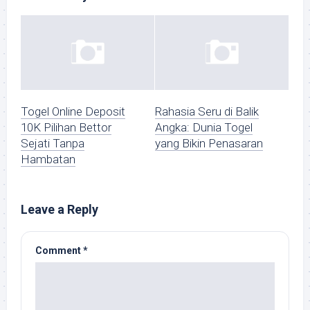
Togel Online Deposit
Rahasia Seru di Balik
10K Pilihan Bettor
Angka: Dunia Togel
Sejati Tanpa
yang Bikin Penasaran
Hambatan
Leave a Reply
Comment
*