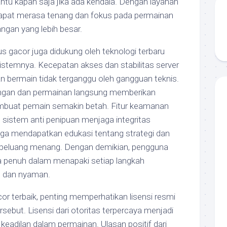
tu kapan saja jika ada kendala. Dengan layanan
apat merasa tenang dan fokus pada permainan
gan yang lebih besar.
tus gacor juga didukung oleh teknologi terbaru
istemnya. Kecepatan akses dan stabilitas server
bermain tidak terganggu oleh gangguan teknis.
ingan dan permainan langsung memberikan
mbuat pemain semakin betah. Fitur keamanan
n sistem anti penipuan menjaga integritas
ga mendapatkan edukasi tentang strategi dan
 peluang menang. Dengan demikian, pengguna
 penuh dalam menapaki setiap langkah
 dan nyaman.
or terbaik, penting memperhatikan lisensi resmi
rsebut. Lisensi dari otoritas terpercaya menjadi
keadilan dalam permainan. Ulasan positif dari