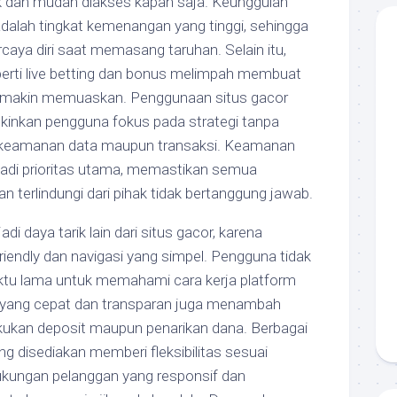
 dan mudah diakses kapan saja. Keunggulan
adalah tingkat kemenangan yang tinggi, sehingga
caya diri saat memasang taruhan. Selain itu,
eperti live betting dan bonus melimpah membuat
makin memuaskan. Penggunaan situs gacor
kinkan pengguna fokus pada strategi tanpa
g keamanan data maupun transaksi. Keamanan
jadi prioritas utama, memastikan semua
dan terlindungi dari pihak tidak bertanggung jawab.
 daya tarik lain dari situs gacor, karena
riendly dan navigasi yang simpel. Pengguna tidak
tu lama untuk memahami cara kerja platform
 yang cepat dan transparan juga menambah
ukan deposit maupun penarikan dana. Berbagai
 disediakan memberi fleksibilitas sesuai
ukungan pelanggan yang responsif dan