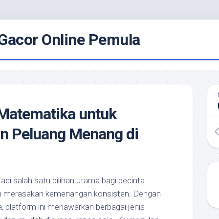
Gacor Online Pemula
Matematika untuk
n Peluang Menang di
di salah satu pilihan utama bagi pecinta
gin merasakan kemenangan konsisten. Dengan
a, platform ini menawarkan berbagai jenis