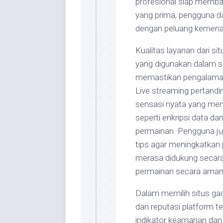
profesional siap memban
yang prima, pengguna d
dengan peluang kemenan
Kualitas layanan dari si
yang digunakan dalam s
memastikan pengalaman 
Live streaming pertand
sensasi nyata yang me
seperti enkripsi data da
permainan. Pengguna ju
tips agar meningkatkan
merasa didukung secara
permainan secara aman
Dalam memilih situs gac
dan reputasi platform te
indikator keamanan dan 