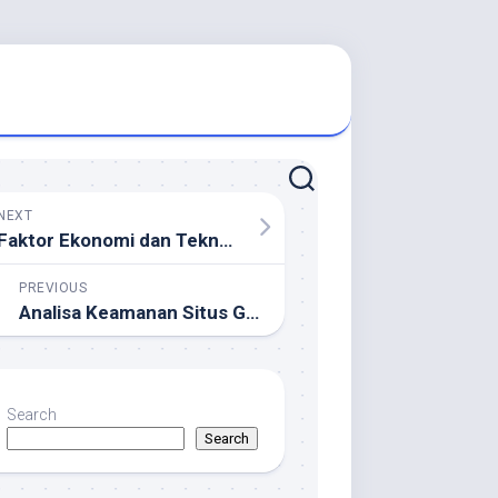
NEXT
Faktor Ekonomi dan Teknologi yang Mempengaruhi Popularitas Situs Togel Gacor
PREVIOUS
Analisa Keamanan Situs Gacor yang Menjamin Data Pengguna Tetap Aman
Search
Search