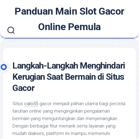
Skip
Panduan Main Slot Gacor
to
content
Online Pemula
Langkah-Langkah Menghindari
Kerugian Saat Bermain di Situs
Gacor
Situs
calo55
gacor menjadi pilihan utama bagi pecinta
taruhan online yang menginginkan pengalaman
bermain yang menguntungkan dan menyenangkan.
Dengan berbagai fitur menarik serta layanan yang
mudah diakses, platform ini mampu memenuhi