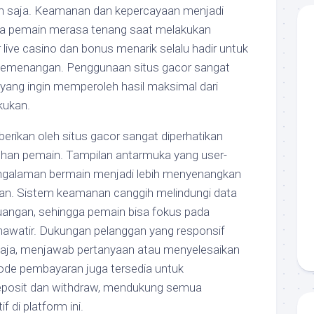
 saja. Keamanan dan kepercayaan menjadi
gga pemain merasa tenang saat melakukan
tur live casino dan bonus menarik selalu hadir untuk
kemenangan. Penggunaan situs gacor sangat
yang ingin memperoleh hasil maksimal dari
kukan.
berikan oleh situs gacor sangat diperhatikan
han pemain. Tampilan antarmuka yang user-
ngalaman bermain menjadi lebih menyenangkan
an. Sistem keamanan canggih melindungi data
euangan, sehingga pemain bisa fokus pada
hawatir. Dukungan pelanggan yang responsif
aja, menjawab pertanyaan atau menyelesaikan
de pembayaran juga tersedia untuk
posit dan withdraw, mendukung semua
 di platform ini.