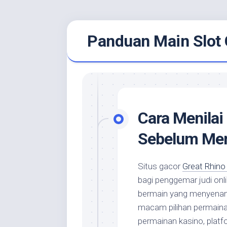
Skip
Panduan Main Slot 
to
content
Cara Menilai
Sebelum Mem
Situs gacor
Great Rhin
bagi penggemar judi on
bermain yang menyenan
macam pilihan permainan
permainan kasino, plat