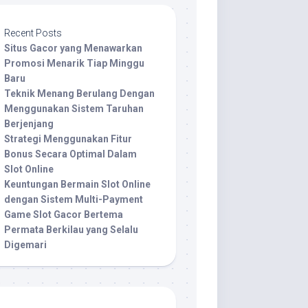
Recent Posts
Situs Gacor yang Menawarkan
Promosi Menarik Tiap Minggu
Baru
Teknik Menang Berulang Dengan
Menggunakan Sistem Taruhan
Berjenjang
Strategi Menggunakan Fitur
Bonus Secara Optimal Dalam
Slot Online
Keuntungan Bermain Slot Online
dengan Sistem Multi-Payment
Game Slot Gacor Bertema
Permata Berkilau yang Selalu
Digemari