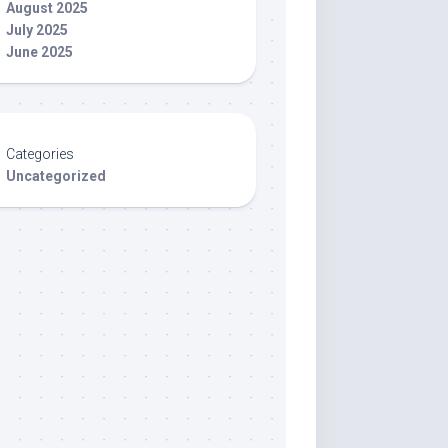
August 2025
July 2025
June 2025
Categories
Uncategorized