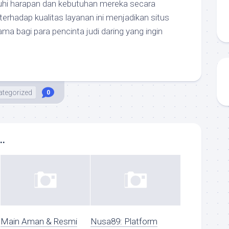
i harapan dan kebutuhan mereka secara
rhadap kualitas layanan ini menjadikan situs
ama bagi para pencinta judi daring yang ingin
tegorized
0
..
Main Aman & Resmi
Nusa89: Platform