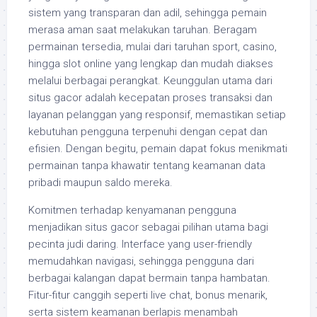
sistem yang transparan dan adil, sehingga pemain
merasa aman saat melakukan taruhan. Beragam
permainan tersedia, mulai dari taruhan sport, casino,
hingga slot online yang lengkap dan mudah diakses
melalui berbagai perangkat. Keunggulan utama dari
situs gacor adalah kecepatan proses transaksi dan
layanan pelanggan yang responsif, memastikan setiap
kebutuhan pengguna terpenuhi dengan cepat dan
efisien. Dengan begitu, pemain dapat fokus menikmati
permainan tanpa khawatir tentang keamanan data
pribadi maupun saldo mereka.
Komitmen terhadap kenyamanan pengguna
menjadikan situs gacor sebagai pilihan utama bagi
pecinta judi daring. Interface yang user-friendly
memudahkan navigasi, sehingga pengguna dari
berbagai kalangan dapat bermain tanpa hambatan.
Fitur-fitur canggih seperti live chat, bonus menarik,
serta sistem keamanan berlapis menambah