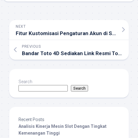
NEXT
Fitur Kustomisasi Pengaturan Akun di Situs Gacor yang Praktis
PREVIOUS
Bandar Toto 4D Sediakan Link Resmi Toto 4D untuk Peluang Maksimal
Search
Search
Recent Posts
Analisis Kinerja Mesin Slot Dengan Tingkat
Kemenangan Tinggi