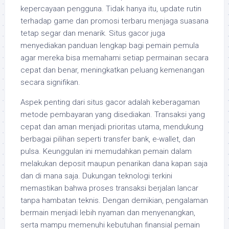
kepercayaan pengguna. Tidak hanya itu, update rutin
terhadap game dan promosi terbaru menjaga suasana
tetap segar dan menarik. Situs gacor juga
menyediakan panduan lengkap bagi pemain pemula
agar mereka bisa memahami setiap permainan secara
cepat dan benar, meningkatkan peluang kemenangan
secara signifikan.
Aspek penting dari situs gacor adalah keberagaman
metode pembayaran yang disediakan. Transaksi yang
cepat dan aman menjadi prioritas utama, mendukung
berbagai pilihan seperti transfer bank, e-wallet, dan
pulsa. Keunggulan ini memudahkan pemain dalam
melakukan deposit maupun penarikan dana kapan saja
dan di mana saja. Dukungan teknologi terkini
memastikan bahwa proses transaksi berjalan lancar
tanpa hambatan teknis. Dengan demikian, pengalaman
bermain menjadi lebih nyaman dan menyenangkan,
serta mampu memenuhi kebutuhan finansial pemain