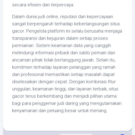
secara efisien dan terpercaya.
Dalam dunia judi online, reputasi dan kepercayaan
sangat berpengaruh terhadap keberlangsungan situs
gacor. Pengelola platform ini selalu berusaha menjaga
transparansi dan kejujuran dalam setiap proses
permainan. Sistem keamanan data yang canggih
melindungi informasi pribadi dan saldo pemain dari
ancaman pihak tidak bertanggung jawab. Selain itu,
komitmen terhadap layanan pelanggan yang ramah
dan profesional memastikan setiap masalah dapat
diselesaikan dengan cepat. Dengan kombinasi fitur
unggulan, keamanan tinggi, dan layanan terbaik, situs
gacor terus berkembang dan menjadi pilihan utama
bagi para penggemar judi daring yang mengutamakan
kenyamanan dan peluang besar untuk menang.