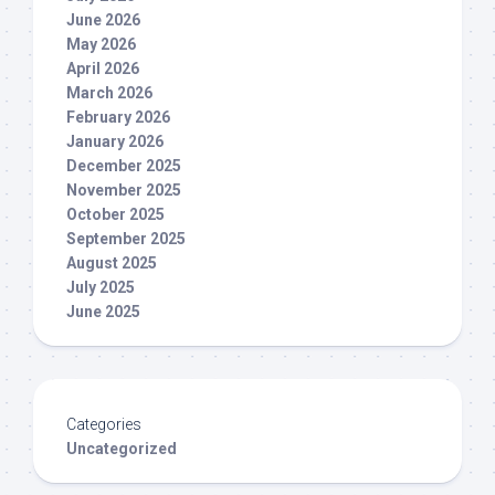
June 2026
May 2026
April 2026
March 2026
February 2026
January 2026
December 2025
November 2025
October 2025
September 2025
August 2025
July 2025
June 2025
Categories
Uncategorized