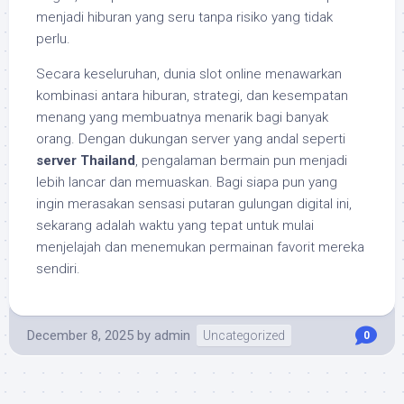
menjadi hiburan yang seru tanpa risiko yang tidak
perlu.
Secara keseluruhan, dunia slot online menawarkan
kombinasi antara hiburan, strategi, dan kesempatan
menang yang membuatnya menarik bagi banyak
orang. Dengan dukungan server yang andal seperti
server Thailand
, pengalaman bermain pun menjadi
lebih lancar dan memuaskan. Bagi siapa pun yang
ingin merasakan sensasi putaran gulungan digital ini,
sekarang adalah waktu yang tepat untuk mulai
menjelajah dan menemukan permainan favorit mereka
sendiri.
December 8, 2025
by
admin
Uncategorized
0