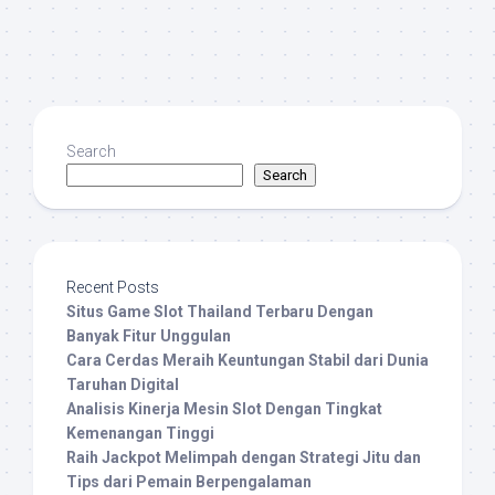
Search
Search
Recent Posts
Situs Game Slot Thailand Terbaru Dengan
Banyak Fitur Unggulan
Cara Cerdas Meraih Keuntungan Stabil dari Dunia
Taruhan Digital
Analisis Kinerja Mesin Slot Dengan Tingkat
Kemenangan Tinggi
Raih Jackpot Melimpah dengan Strategi Jitu dan
Tips dari Pemain Berpengalaman