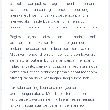
simbol liar, dan jackpot progresif membuat pemain
selalu penasaran dan ingin mencoba peruntungan
mereka lebih sering. Bahkan, beberapa platform
menyediakan leaderboard dan turnamen slot,
menambahkan elemen kompetisi yang menegangkan.
Bagi pemula, memulai pengalaman bermain slot online
bisa terasa menakutkan. Namun, dengan memahami
mekanisme dasar, pemain bisa lebih percaya diri.
Misalnya, mengenal jenis simbol, garis pembayaran,
serta aturan putaran bonus akan sangat membantu.
Tidak hanya itu, banyak situs juga menyediakan mode
demo atau latihan, sehingga pemain dapat mencoba
strategi tanpa risiko kehilangan uang sungguhan.
Tak kalah penting, keamanan menjadi salah satu
pertimbangan utama. Memilih platform slot online
yang terpercaya dan memiliki lisensi resmi menjadi
langkah krusial agar pengalaman bermain lebih