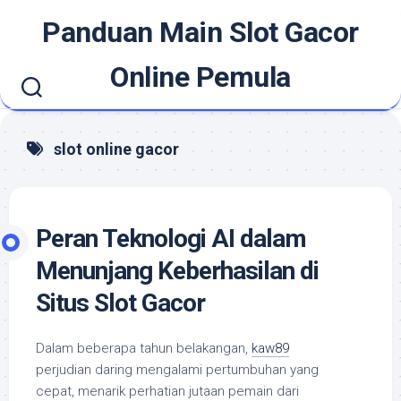
Skip
Panduan Main Slot Gacor
to
content
Online Pemula
slot online gacor
Peran Teknologi AI dalam
Menunjang Keberhasilan di
Situs Slot Gacor
Dalam beberapa tahun belakangan,
kaw89
perjudian daring mengalami pertumbuhan yang
cepat, menarik perhatian jutaan pemain dari