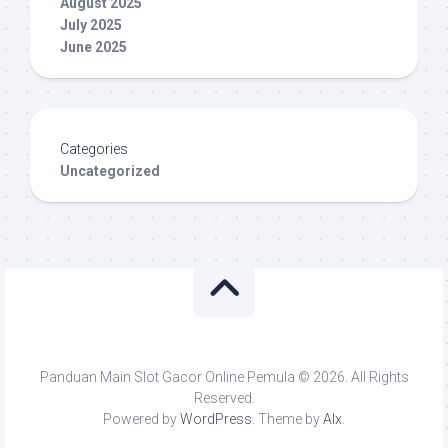
August 2025
July 2025
June 2025
Categories
Uncategorized
Panduan Main Slot Gacor Online Pemula © 2026. All Rights
Reserved.
Powered by
WordPress
. Theme by
Alx
.