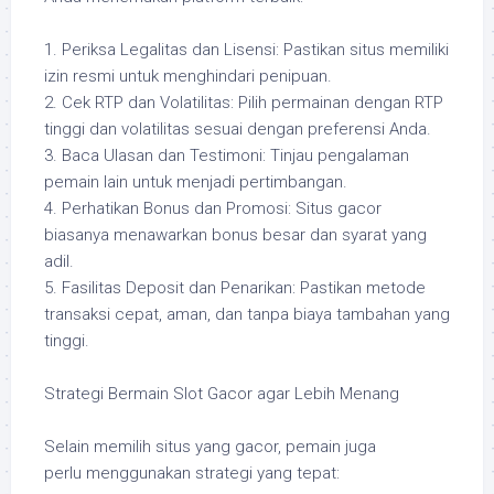
1. Periksa Legalitas dan Lisensi: Pastikan situs memiliki
izin resmi untuk menghindari penipuan.
2. Cek RTP dan Volatilitas: Pilih permainan dengan RTP
tinggi dan volatilitas sesuai dengan preferensi Anda.
3. Baca Ulasan dan Testimoni: Tinjau pengalaman
pemain lain untuk menjadi pertimbangan.
4. Perhatikan Bonus dan Promosi: Situs gacor
biasanya menawarkan bonus besar dan syarat yang
adil.
5. Fasilitas Deposit dan Penarikan: Pastikan metode
transaksi cepat, aman, dan tanpa biaya tambahan yang
tinggi.
Strategi Bermain Slot Gacor agar Lebih Menang
Selain memilih situs yang gacor, pemain juga
perlu menggunakan strategi yang tepat: