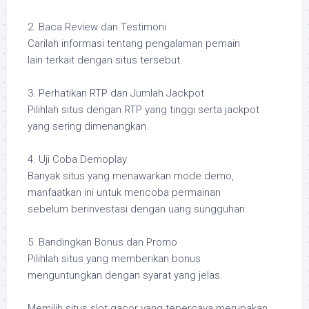
2. Baca Review dan Testimoni
Carilah informasi tentang pengalaman pemain
lain terkait dengan situs tersebut.
3. Perhatikan RTP dan Jumlah Jackpot
Pilihlah situs dengan RTP yang tinggi serta jackpot
yang sering dimenangkan.
4. Uji Coba Demoplay
Banyak situs yang menawarkan mode demo,
manfaatkan ini untuk mencoba permainan
sebelum berinvestasi dengan uang sungguhan.
5. Bandingkan Bonus dan Promo
Pilihlah situs yang memberikan bonus
menguntungkan dengan syarat yang jelas.
Memilih situs slot gacor yang tepercaya merupakan