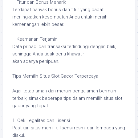
– Fitur dan Bonus Menarik
Terdapat banyak bonus dan fitur yang dapat
meningkatkan kesempatan Anda untuk meraih
kemenangan lebih besar.
– Keamanan Terjamin
Data pribadi dan transaksi terlindungi dengan baik,
sehingga Anda tidak perlu khawatir
akan adanya penipuan.
Tips Memilih Situs Slot Gacor Terpercaya
Agar tetap aman dan meraih pengalaman bermain
terbaik, simak beberapa tips dalam memilih situs slot
gacor yang tepat:
1. Cek Legalitas dan Lisensi
Pastikan situs memiliki lisensi resmi dari lembaga yang
diakui.