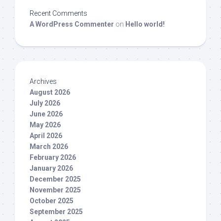
Recent Comments
A WordPress Commenter
on
Hello world!
Archives
August 2026
July 2026
June 2026
May 2026
April 2026
March 2026
February 2026
January 2026
December 2025
November 2025
October 2025
September 2025