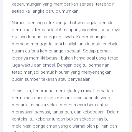
keberuntungan yang memberikan sensasi tersendiri
setiap kali angka baru diumumkan.
Namun, penting untuk diingat bahwa segala bentuk
permainan, termasuk
slot
maupun
judi online
, sebaiknya
dijalani dengan tanggung jawab. Keberuntungan
memang menggoda, tapi bijaklah untuk tidak terjebak
dalam euforia kemenangan sesaat. Setiap pemain
idealnya memiliki batas—bukan hanya soal uang, tetapi
juga waktu dan emosi. Dengan begitu, permainan
tetap menjadi bentuk hiburan yang menyenangkan,
bukan sumber tekanan atau penyesalan.
Di sisi lain, fenomena meningkatnya minat terhadap
permainan daring juga menunjukkan sesuatu yang
menarik: manusia selalu mencari cara baru untuk
merasakan sensasi, tantangan, dan kebebasan. Dalam
konteks itu, keberuntungan bukan sekadar nasib,
melainkan pengalaman yang diwarnai oleh pilihan dan