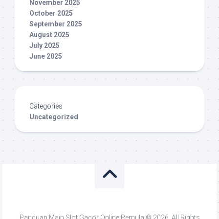
November 2025
October 2025
September 2025
August 2025
July 2025
June 2025
Categories
Uncategorized
Panduan Main Slot Gacor Online Pemula © 2026. All Rights