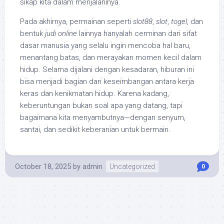
sikap kita dalam menjalaninya.
Pada akhirnya, permainan seperti
slot88
,
slot
,
togel
, dan
bentuk
judi online
lainnya hanyalah cerminan dari sifat
dasar manusia yang selalu ingin mencoba hal baru,
menantang batas, dan merayakan momen kecil dalam
hidup. Selama dijalani dengan kesadaran, hiburan ini
bisa menjadi bagian dari keseimbangan antara kerja
keras dan kenikmatan hidup. Karena kadang,
keberuntungan bukan soal apa yang datang, tapi
bagaimana kita menyambutnya—dengan senyum,
santai, dan sedikit keberanian untuk bermain.
October 18, 2025
by
admin
Uncategorized
0