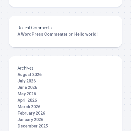
Recent Comments
A WordPress Commenter
on
Hello world!
Archives
August 2026
July 2026
June 2026
May 2026
April 2026
March 2026
February 2026
January 2026
December 2025