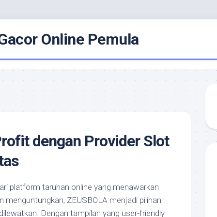
Gacor Online Pemula
rofit dengan Provider Slot
tas
ri platform taruhan online yang menawarkan
n menguntungkan, ZEUSBOLA menjadi pilihan
dilewatkan. Dengan tampilan yang user-friendly