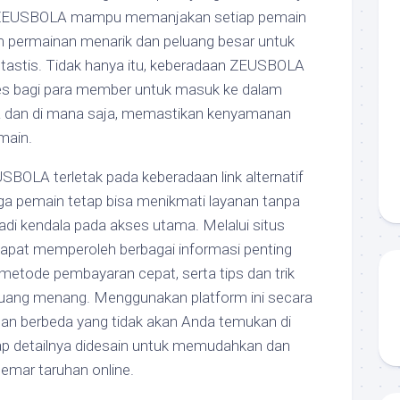
tus ZEUSBOLA mampu memanjakan setiap pemain
 permainan menarik dan peluang besar untuk
astis. Tidak hanya itu, keberadaan ZEUSBOLA
s bagi para member untuk masuk ke dalam
a dan di mana saja, memastikan kenyamanan
main.
USBOLA terletak pada keberadaan link alternatif
ngga pemain tetap bisa menikmati layanan tanpa
di kendala pada akses utama. Melalui situs
pat memperoleh berbagai informasi penting
 metode pembayaran cepat, serta tips dan trik
uang menang. Menggunakan platform ini secara
an berbeda yang tidak akan Anda temukan di
iap detailnya didesain untuk memudahkan dan
mar taruhan online.