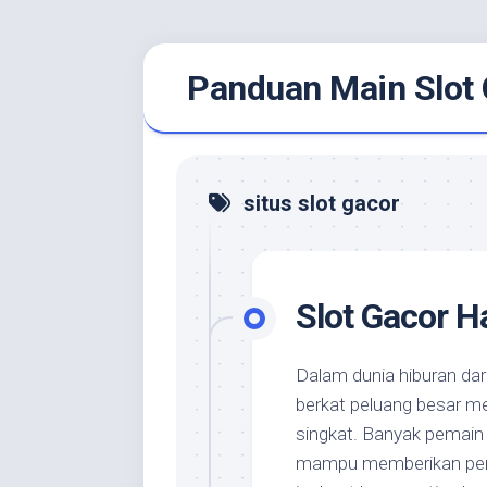
Skip
Panduan Main Slot 
to
content
situs slot gacor
Slot Gacor Ha
Dalam dunia hiburan dar
berkat peluang besar 
singkat. Banyak pemain 
mampu memberikan pen