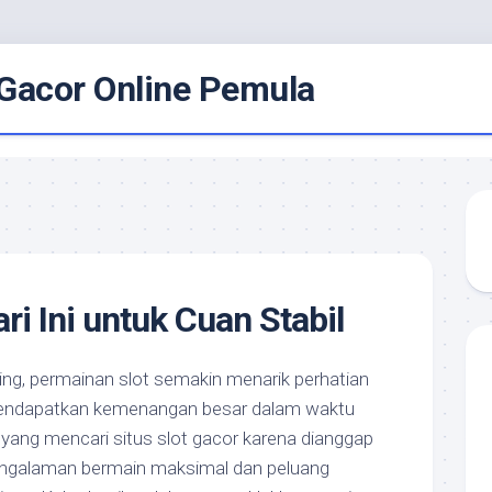
Gacor Online Pemula
ri Ini untuk Cuan Stabil
ing, permainan slot semakin menarik perhatian
mendapatkan kemenangan besar dalam waktu
yang mencari situs slot gacor karena dianggap
galaman bermain maksimal dan peluang