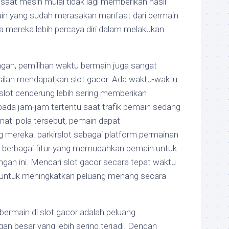
aat mesin mulai tidak lagi memberikan hasil
in yang sudah merasakan manfaat dari bermain
ga mereka lebih percaya diri dalam melakukan
ngan, pemilihan waktu bermain juga sangat
ilan mendapatkan slot gacor. Ada waktu-waktu
slot cenderung lebih sering memberikan
ada jam-jam tertentu saat trafik pemain sedang
ti pola tersebut, pemain dapat
mereka. parkirslot sebagai platform permainan
n berbagai fitur yang memudahkan pemain untuk
an ini. Mencari slot gacor secara tepat waktu
 untuk meningkatkan peluang menang secara
ermain di slot gacor adalah peluang
 besar yang lebih sering terjadi. Dengan