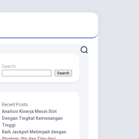
Search
Search
Recent Posts
Analisis Kinerja Mesin Slot
Dengan Tingkat Kemenangan
Tinggi
Raih Jackpot Melimpah dengan
Strategi Jitu dan Tips dari