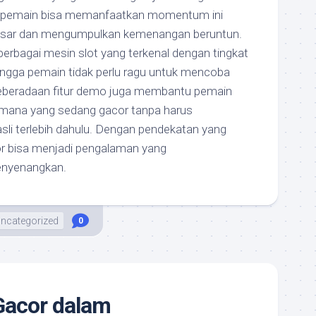
l, pemain bisa memanfaatkan momentum ini
besar dan mengumpulkan kemenangan beruntun.
berbagai mesin slot yang terkenal dengan tingkat
ingga pemain tidak perlu ragu untuk mencoba
eberadaan fitur demo juga membantu pemain
 mana yang sedang gacor tanpa harus
li terlebih dahulu. Dengan pendekatan yang
or bisa menjadi pengalaman yang
nyenangkan.
ncategorized
0
Gacor dalam