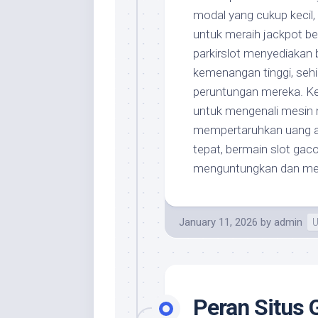
modal yang cukup keci
untuk meraih jackpot 
parkirslot menyediakan 
kemenangan tinggi, seh
peruntungan mereka. K
untuk mengenali mesin
mempertaruhkan uang as
tepat, bermain slot gac
menguntungkan dan me
January 11, 2026
by
admin
U
Peran Situs 