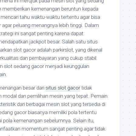
nomena ini merujuk pada mesin slot yang sedang
an memberikan kemenangan beruntun kepada
mencari tahu waktu-waktu tertentu agar bisa
 agar peluang menangnya lebih tinggi. Dalam
strategi ini sangat penting karena dapat
endapatkan jackpot besar. Salah satu situs
kan slot gacor adalah parkirslot, yang dikenal
kualitas dan pembayaran yang cukup stabil.
 slot sedang gacor menjadi keunggulan
ain.
menangan besar dari
situs slot gacor
tidak
an modal dan pemilihan mesin yang tepat. Pemain
eristik dari berbagai mesin slot yang tersedia di
sedang gacor biasanya memiliki pola tertentu
ui pola kemenangan sebelumnya. Selain itu,
faatkan momentum sangat penting agar tidak