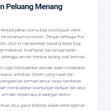
n Peluang Menang
enjadi pilihan utama bagi pecinta judi online
 kemenangan konsisten. Dengan berbagai fitur
ah, situs ini menawarkan peluang besar bagi
asil maksimal. Keamanan dan kenyamanan
a, sehingga pemain merasa tenang saat bermain.
cor juga memudahkan pemain dalam melakukan
 maupun withdraw. Sistem yang cepat dan
 pengalaman bermain lancar tanpa hambatan.
ah membuktikan keuntungan berlipat dari situs
a semakin terpercaya di kalangan bettor.
buat situs gacor berbeda adalah keberagaman