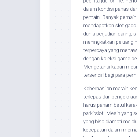
pecinta judi online. Fe
dalam kondisi panas d
pemain. Banyak pemain 
mendapatkan slot gacor
dunia perjudian daring, 
meningkatkan peluang m
terpercaya yang menawar
dengan koleksi game ber
Mengetahui kapan mesin
tersendiri bagi para pem
Keberhasilan meraih ke
terlepas dari pengelola
harus paham betul karakt
parkirslot. Mesin yang 
yang bisa diamati melal
kecepatan dalam meman