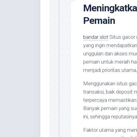
Meningkatka
Pemain
bandar slot
Situs gacor m
yang ingin mendapatkan
unggulan dan akses mud
pemain untuk meraih h
menjadi prioritas utam
Menggunakan situs ga
transaksi, baik deposit
terpercaya memastikan
Banyak pemain yang sud
ini, sehingga reputasiny
Faktor utama yang mem