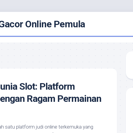
Gacor Online Pemula
nia Slot: Platform
dengan Ragam Permainan
 satu platform judi online terkemuka yang