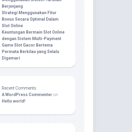
Berjenjang
Strategi Menggunakan Fitur
Bonus Secara Optimal Dalam
Slot Online
Keuntungan Bermain Slot Online
dengan Sistem Multi-Payment
Game Slot Gacor Bertema
Permata Berkilau yang Selalu
Digemari
Recent Comments
A WordPress Commenter
on
Hello world!