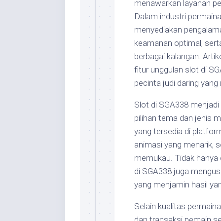
menawarkan layanan per
Dalam industri permaina
menyediakan pengalaman 
keamanan optimal, sert
berbagai kalangan. Arti
fitur unggulan slot di 
pecinta judi daring yan
Slot di SGA338 menjadi
pilihan tema dan jenis m
yang tersedia di platfor
animasi yang menarik, 
memukau. Tidak hanya d
di SGA338 juga mengus
yang menjamin hasil yang
Selain kualitas perma
dan transaksi pemain s