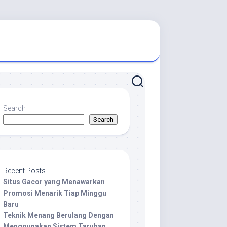
Search
Search
Recent Posts
Situs Gacor yang Menawarkan
Promosi Menarik Tiap Minggu
Baru
Teknik Menang Berulang Dengan
Menggunakan Sistem Taruhan