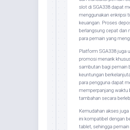
slot di SGA338 dapat me
menggunakan enkripsi ti
keuangan. Proses depos
berlangsung cepat dan
para pemain yang mengu
Platform SGA338 juga 
promosi menarik khusus 
sambutan bagi pemain b
keuntungan berkelanjuta
para pengguna dapat m
memperpanjang waktu b
tambahan secara berleb
Kemudahan akses juga me
ini kompatibel dengan 
tablet, sehingga pemain