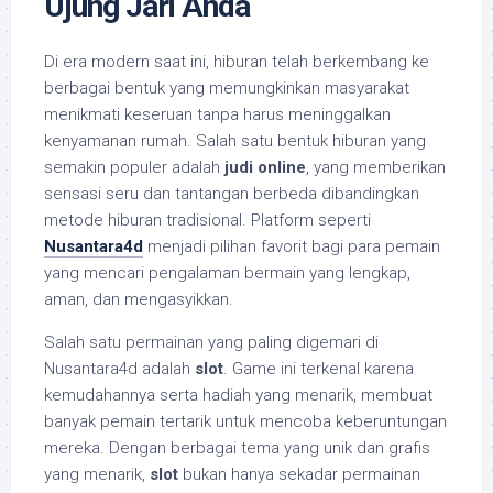
Ujung Jari Anda
Di era modern saat ini, hiburan telah berkembang ke
berbagai bentuk yang memungkinkan masyarakat
menikmati keseruan tanpa harus meninggalkan
kenyamanan rumah. Salah satu bentuk hiburan yang
semakin populer adalah
judi online
, yang memberikan
sensasi seru dan tantangan berbeda dibandingkan
metode hiburan tradisional. Platform seperti
Nusantara4d
menjadi pilihan favorit bagi para pemain
yang mencari pengalaman bermain yang lengkap,
aman, dan mengasyikkan.
Salah satu permainan yang paling digemari di
Nusantara4d adalah
slot
. Game ini terkenal karena
kemudahannya serta hadiah yang menarik, membuat
banyak pemain tertarik untuk mencoba keberuntungan
mereka. Dengan berbagai tema yang unik dan grafis
yang menarik,
slot
bukan hanya sekadar permainan