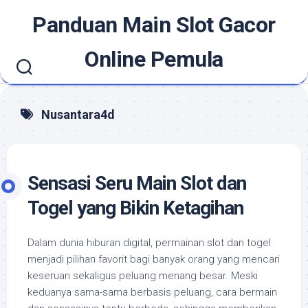
Skip
Panduan Main Slot Gacor
to
content
Online Pemula
Nusantara4d
Sensasi Seru Main Slot dan
Togel yang Bikin Ketagihan
Dalam dunia hiburan digital, permainan slot dan togel
menjadi pilihan favorit bagi banyak orang yang mencari
keseruan sekaligus peluang menang besar. Meski
keduanya sama-sama berbasis peluang, cara bermain