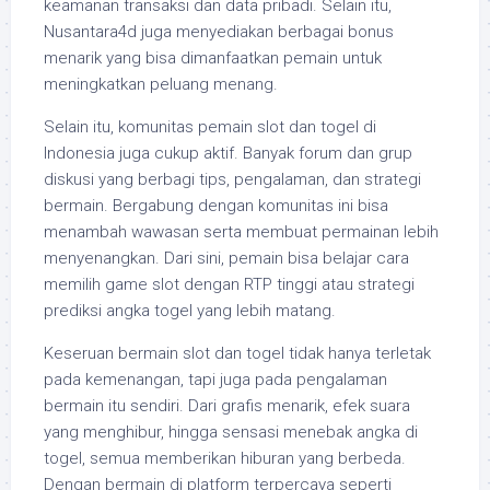
keamanan transaksi dan data pribadi. Selain itu,
Nusantara4d juga menyediakan berbagai bonus
menarik yang bisa dimanfaatkan pemain untuk
meningkatkan peluang menang.
Selain itu, komunitas pemain slot dan togel di
Indonesia juga cukup aktif. Banyak forum dan grup
diskusi yang berbagi tips, pengalaman, dan strategi
bermain. Bergabung dengan komunitas ini bisa
menambah wawasan serta membuat permainan lebih
menyenangkan. Dari sini, pemain bisa belajar cara
memilih game slot dengan RTP tinggi atau strategi
prediksi angka togel yang lebih matang.
Keseruan bermain slot dan togel tidak hanya terletak
pada kemenangan, tapi juga pada pengalaman
bermain itu sendiri. Dari grafis menarik, efek suara
yang menghibur, hingga sensasi menebak angka di
togel, semua memberikan hiburan yang berbeda.
Dengan bermain di platform terpercaya seperti