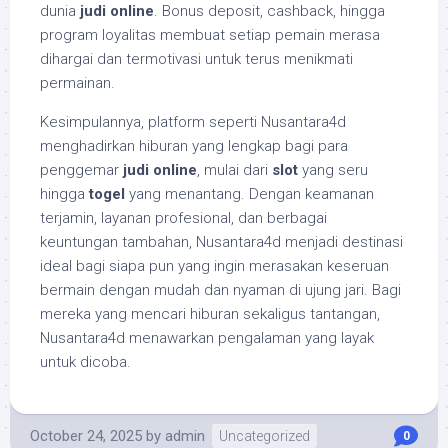
dunia
judi online
. Bonus deposit, cashback, hingga
program loyalitas membuat setiap pemain merasa
dihargai dan termotivasi untuk terus menikmati
permainan.
Kesimpulannya, platform seperti Nusantara4d
menghadirkan hiburan yang lengkap bagi para
penggemar
judi online
, mulai dari
slot
yang seru
hingga
togel
yang menantang. Dengan keamanan
terjamin, layanan profesional, dan berbagai
keuntungan tambahan, Nusantara4d menjadi destinasi
ideal bagi siapa pun yang ingin merasakan keseruan
bermain dengan mudah dan nyaman di ujung jari. Bagi
mereka yang mencari hiburan sekaligus tantangan,
Nusantara4d menawarkan pengalaman yang layak
untuk dicoba.
October 24, 2025
by
admin
Uncategorized
0