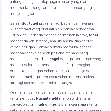
untung-untungan, tetapi juga hiburan yang mampu
memberikan pengalaman visual dan sensori yang
menyenangkan.
Selain
slot
,
togel
juga menjadi bagian dari layanan
Nusantara4d yang diminati oleh banyak penggemar
judi online. Berbeda dengan permainan lainnya,
togel
mengandalkan strategi, analisis angka, dan sedikit
keberuntungan. Banyak pemain menyukai sensasi
menebak angka dengan peluang menang yang
menantang, menjadikan
togel
sebagai permainan yang
menarik sekaligus menegangkan. Bagi sebagian
orang, kemenangan dalam togel bukan hanya soal
materi, tetapi juga kepuasan dalam merencanakan
strategi dan memprediksi hasil angka.
Keamanan dan kenyamanan adalah dua hal utama
yang membuat
Nusantara4d
menonjol di antara
banyak platform
judi online
. Sistem keamanan yang
ketat, metode transaksi yang transparan, serta layanan