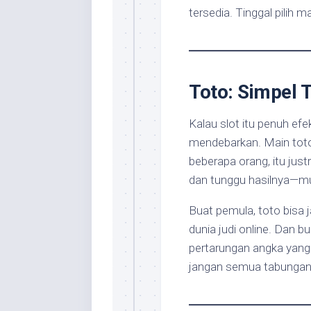
tersedia. Tinggal pilih 
Toto: Simpel 
Kalau slot itu penuh efe
mendebarkan. Main toto
beberapa orang, itu justr
dan tunggu hasilnya—mud
Buat pemula, toto bisa
dunia judi online. Dan b
pertarungan angka yang 
jangan semua tabungan 