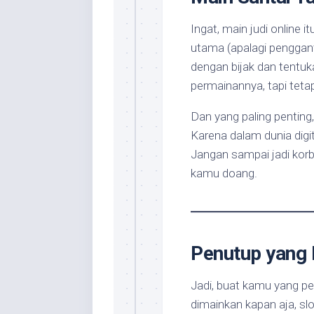
Ingat, main judi online 
utama (apalagi penggant
dengan bijak dan tentuk
permainannya, tapi tet
Dan yang paling penting, 
Karena dalam dunia digit
Jangan sampai jadi korb
kamu doang.
Penutup yang
Jadi, buat kamu yang pen
dimainkan kapan aja, slot