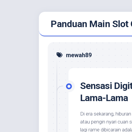
Skip
Panduan Main Slot 
to
content
mewah89
Sensasi Digi
Lama-Lama
Di era sekarang, hiburan
atau pengin nyari cuan 
lagi rame dibicarain ada