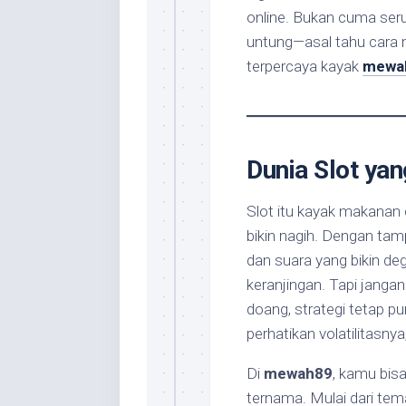
online. Bukan cuma seru,
untung—asal tahu cara m
terpercaya kayak
mewa
Dunia Slot ya
Slot itu kayak makanan c
bikin nagih. Dengan tamp
dan suara yang bikin de
keranjingan. Tapi janga
doang, strategi tetap pu
perhatikan volatilitasny
Di
mewah89
, kamu bisa
ternama. Mulai dari te