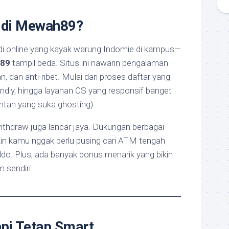
 di Mewah89?
 judi online yang kayak warung Indomie di kampus—
89
tampil beda. Situs ini nawarin pengalaman
 dan anti-ribet. Mulai dari proses daftar yang
endly, hingga layanan CS yang responsif banget
ntan yang suka ghosting).
ithdraw juga lancar jaya. Dukungan berbagai
n kamu nggak perlu pusing cari ATM tengah
do. Plus, ada banyak bonus menarik yang bikin
sendiri.
api Tetap Smart