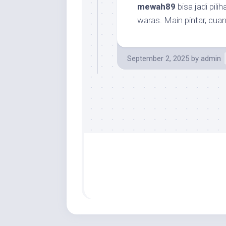
mewah89
bisa jadi pili
waras. Main pintar, cua
September 2, 2025
by
admin