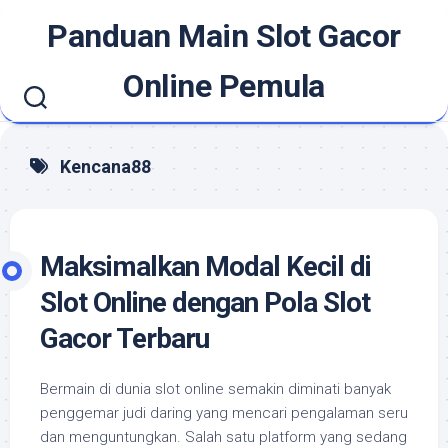
Skip
Panduan Main Slot Gacor
to
content
Online Pemula
Kencana88
Maksimalkan Modal Kecil di
Slot Online dengan Pola Slot
Gacor Terbaru
Bermain di dunia slot online semakin diminati banyak
penggemar judi daring yang mencari pengalaman seru
dan menguntungkan. Salah satu platform yang sedang