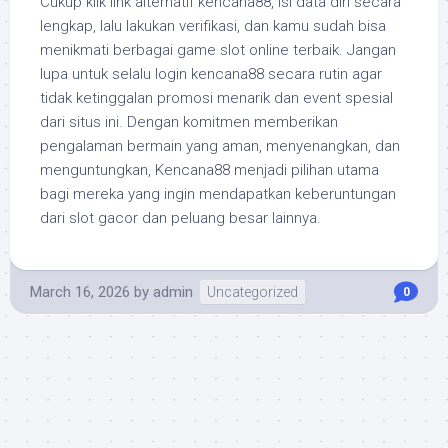
Cukup klik link alternatif kencana88, isi data diri secara
lengkap, lalu lakukan verifikasi, dan kamu sudah bisa
menikmati berbagai game slot online terbaik. Jangan
lupa untuk selalu login kencana88 secara rutin agar
tidak ketinggalan promosi menarik dan event spesial
dari situs ini. Dengan komitmen memberikan
pengalaman bermain yang aman, menyenangkan, dan
menguntungkan, Kencana88 menjadi pilihan utama
bagi mereka yang ingin mendapatkan keberuntungan
dari slot gacor dan peluang besar lainnya.
March 16, 2026
by
admin
Uncategorized
0