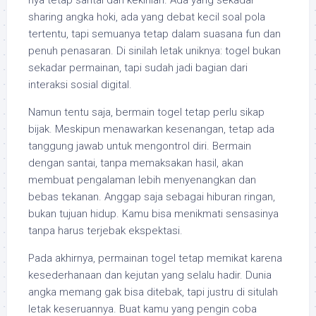
nya tetap santai dan kekinian. Ada yang sekadar
sharing angka hoki, ada yang debat kecil soal pola
tertentu, tapi semuanya tetap dalam suasana fun dan
penuh penasaran. Di sinilah letak uniknya: togel bukan
sekadar permainan, tapi sudah jadi bagian dari
interaksi sosial digital.
Namun tentu saja, bermain togel tetap perlu sikap
bijak. Meskipun menawarkan kesenangan, tetap ada
tanggung jawab untuk mengontrol diri. Bermain
dengan santai, tanpa memaksakan hasil, akan
membuat pengalaman lebih menyenangkan dan
bebas tekanan. Anggap saja sebagai hiburan ringan,
bukan tujuan hidup. Kamu bisa menikmati sensasinya
tanpa harus terjebak ekspektasi.
Pada akhirnya, permainan togel tetap memikat karena
kesederhanaan dan kejutan yang selalu hadir. Dunia
angka memang gak bisa ditebak, tapi justru di situlah
letak keseruannya. Buat kamu yang pengin coba