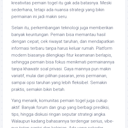
kreativitas pemain togel itu gak ada batasnya. Meski
sederhana, tetapi ada nuansa strategi yang bikin
permainan ini jadi makin seru.
Selain itu, perkembangan teknologi juga memberikan
banyak keuntungan. Pemain bisa memantau hasil
dengan cepat, cek riwayat taruhan, dan mendapatkan
informasi terbaru tanpa harus keluar rumah. Platform
modern biasanya dilengkapi fitur keamanan berlapis,
sehingga pemain bisa fokus menikmati permainannya
tanpa khawatir soal privasi. Gaya mainnya pun makin
variatif, mulai dari pilihan pasaran, jenis permainan,
sampai opsi taruhan yang lebih fleksibel. Semakin
praktis, semakin bikin betah.
Yang menarik, komunitas pemain togel juga cukup
aktif. Banyak forum dan grup yang berbagi prediksi,
tips, hingga diskusi ringan seputar strategi angka.
Walaupun kadang bahasannya terdengar serius, vibe-