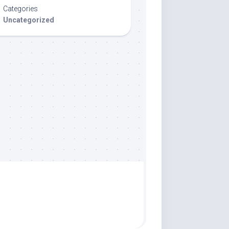
Categories
Uncategorized