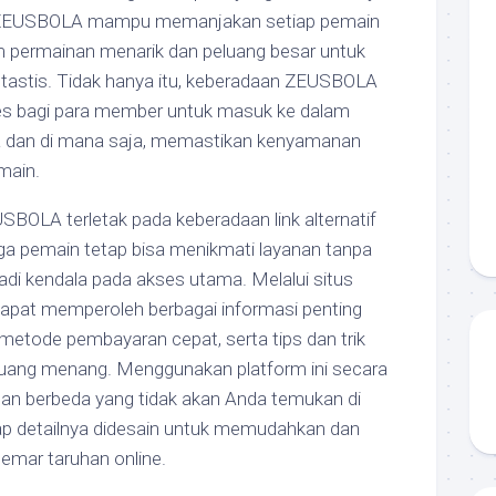
tus ZEUSBOLA mampu memanjakan setiap pemain
 permainan menarik dan peluang besar untuk
astis. Tidak hanya itu, keberadaan ZEUSBOLA
s bagi para member untuk masuk ke dalam
a dan di mana saja, memastikan kenyamanan
main.
USBOLA terletak pada keberadaan link alternatif
ngga pemain tetap bisa menikmati layanan tanpa
di kendala pada akses utama. Melalui situs
pat memperoleh berbagai informasi penting
 metode pembayaran cepat, serta tips dan trik
uang menang. Menggunakan platform ini secara
an berbeda yang tidak akan Anda temukan di
iap detailnya didesain untuk memudahkan dan
mar taruhan online.