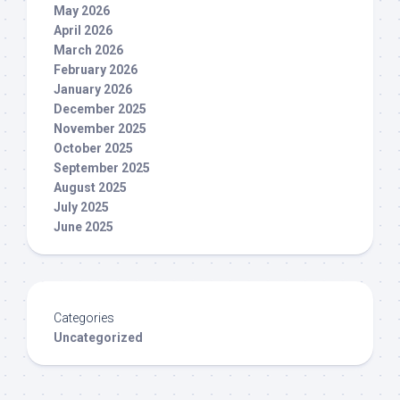
May 2026
April 2026
March 2026
February 2026
January 2026
December 2025
November 2025
October 2025
September 2025
August 2025
July 2025
June 2025
Categories
Uncategorized