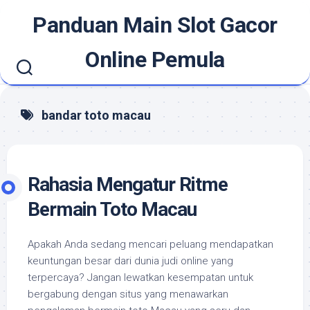
Skip
Panduan Main Slot Gacor
to
content
Online Pemula
bandar toto macau
Rahasia Mengatur Ritme
Bermain Toto Macau
Apakah Anda sedang mencari peluang mendapatkan
keuntungan besar dari dunia judi online yang
terpercaya? Jangan lewatkan kesempatan untuk
bergabung dengan situs yang menawarkan