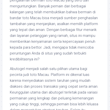
pengalaman bermain toto Macau yang seru dan
menguntungkan. Banyak pemain dari berbagai
kalangan yang telah membuktikan bahwa bermain di
bandar toto Macau bisa menjadi sumber penghasilan
tambahan yang menjanjikan, asalkan memilih platform
yang tepat dan aman. Dengan berbagai fitur menarik
dan layanan pelanggan yang ramah, situs ini mampu
memberikan kenyamanan serta kepercayaan penuh
kepada para bettor. Jadi, mengapa tidak mencoba
peruntungan Anda di situs yang sudah terbukti
kredibilitasnya ini?
Abutogel menjadi salah satu pilihan utama bagi
pecinta judi toto Macau. Platform ini dikenal luas
karena menyediakan sistem taruhan yang mudah
diakses dan proses transaksi yang cepat serta aman.
Keunggulan utama dari abutogel terletak pada variasi
permainan yang lengkap dan peluang kemenangan
yang cukup tinggi, sehingga pemain bisa lebih leluasa