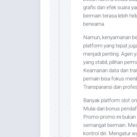
grafis dan efek suara
bermain terasa lebih hi
berwarna.
Namun, kenyamanan berm
platform yang tepat juga
menjadi penting. Agen 
yang stabil, pilihan per
Keamanan data dan trans
pemain bisa fokus meni
Transparansi dan profes
Banyak platform slot o
Mulai dari bonus pendaf
Promo-promo ini bukan 
semangat bermain. Mesk
kontrol diri. Mengatur 