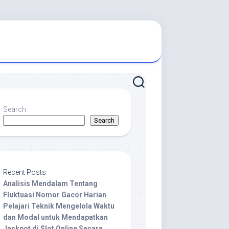
Search
Search
Recent Posts
Analisis Mendalam Tentang
Fluktuasi Nomor Gacor Harian
Pelajari Teknik Mengelola Waktu
dan Modal untuk Mendapatkan
Jackpot di Slot Online Secara