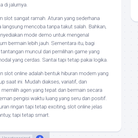
 di jalurnya.
n slot sangat ramah. Aturan yang sederhana
 langsung mencoba tanpa takut salah. Bahkan,
enyediakan mode demo untuk mengenal
 bermain lebih jauh. Sementara itu, bagi
tantangan muncul dari pemilihan game yang
dal yang cerdas. Santai tapi tetap pakai logika.
n slot online adalah bentuk hiburan modern yang
p saat ini. Mudah diakses, variatif, dan
memilih agen yang tepat dan bermain secara
 teman pengisi waktu luang yang seru dan positif.
uran ringan tapi tetap exciting, slot online jelas
ntuy, tapi tetap smart.